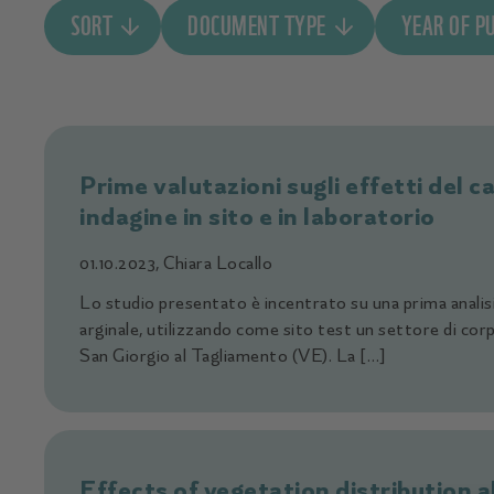
SORT
DOCUMENT TYPE
YEAR OF P
New to old
Document
Old to new
Link
Publication S
Publication E
Data
Image
Prime valutazioni sugli effetti del c
indagine in sito e in laboratorio
01.10.2023, Chiara Locallo
Lo studio presentato è incentrato su una prima analisi
arginale, utilizzando come sito test un settore di corp
San Giorgio al Tagliamento (VE). La […]
Effects of vegetation distribution a