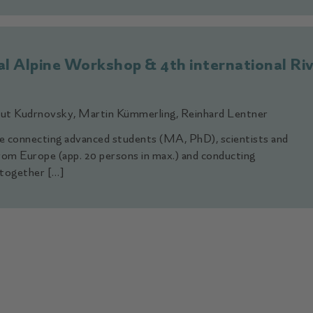
nal Alpine Workshop & 4th international R
mut Kudrnovsky, Martin Kümmerling, Reinhard Lentner
e connecting advanced students (MA, PhD), scientists and
rom Europe (app. 20 persons in max.) and conducting
s together […]