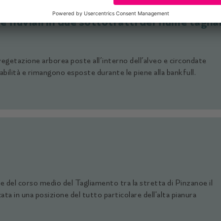
e fluviali in due sottotratti del fiume tagl
vegetazione arborea poste all’interno dell’alveo e circondate
abilità e rimangono esposte durante le piene alla bankfull.
 del corso medio del Tagliamento tra la stretta di Pinzanoe il
ata in una posizione del tutto particolare dell'alta pianura