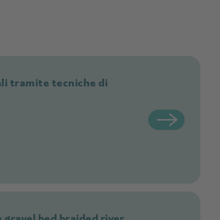
li tramite tecniche di
 gravel bed braided river