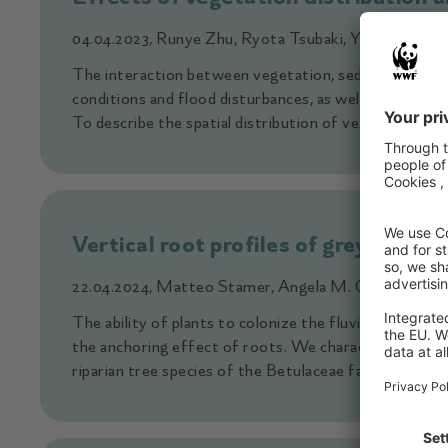
04.04.2023, Runye Zhu, Ryota Tsubaki, Yuji Toda
The interaction between vegetation, sediment, and wa
conditions and flood disturbances, as well as the habit
To describe the spatial distribution of vegetation […]
Vertical root profiles of grey alder
22.04.2024, Matteo Stamer, Angela M. Gurnell, Walt
The ability of plants to colonize the fluvial environm
the anchoring effect of roots. We characterized the r
riparian tree species of the Betulaceae family for […]