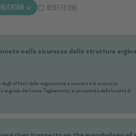
UBLICATION
RESET FILTERS
tart Date
nd Date
anneto nella sicurezza delle strutture argina
 degli effetti della vegetazione a canneto e la sicurezza
o arginale del fiume Tagliamento, in prossimità della località di
long river transects on the morphology of a