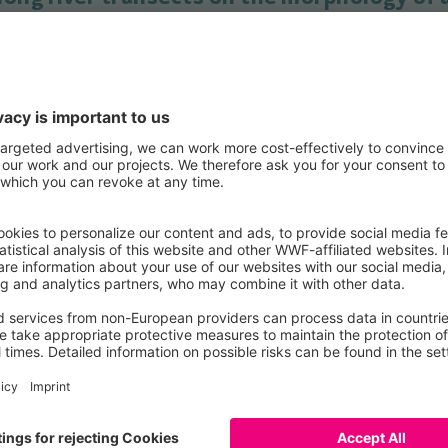
ter flow creates various fluvial landscapes. Hydrological
at preference of vegetation, regulate its spatial distribution.
 (Alnus incana) trees growing in highly dist
er Bertoldi
ent and withstand uprooting by floods is largely controlled by
oot architecture and tensile strength of Alnus incana, a