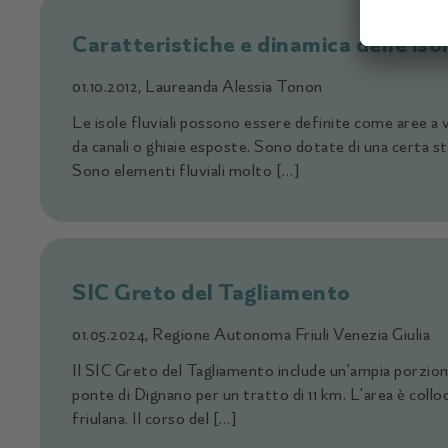
Caratteristiche e dinamica delle isol
01.10.2012, Laureanda Alessia Tonon
Le isole fluviali possono essere definite come aree a 
da canali o ghiaie esposte. Sono dotate di una certa st
Sono elementi fluviali molto […]
SIC Greto del Tagliamento
01.05.2024, Regione Autonoma Friuli Venezia Giulia
Il SIC Greto del Tagliamento include un'ampia porzione
ponte di Dignano per un tratto di 11 km. L'area è colloc
friulana. Il corso del […]