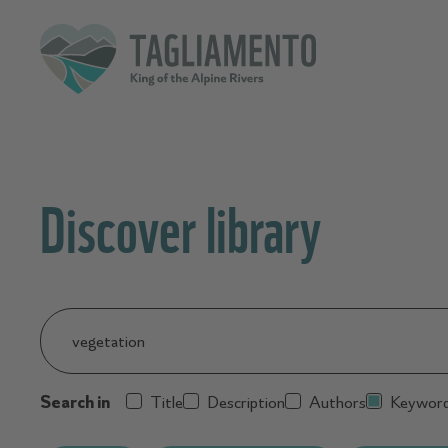
Discover library
Search
…
Search in
Title
Description
Authors
Keywor