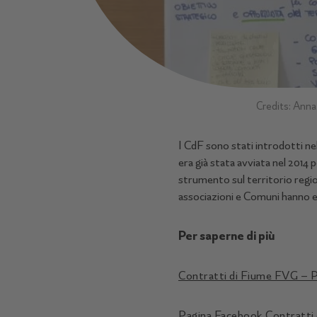
Credits: Ann
I CdF sono stati introdotti ne
era già stata avviata nel 2014 
strumento sul territorio regio
associazioni e Comuni hanno es
Per saperne di più
Contratti di Fiume FVG – P
Pagina Facebook Contratti