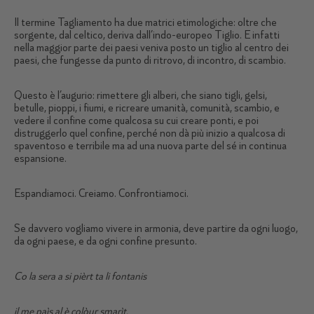
Il termine Tagliamento ha due matrici etimologiche: oltre che
sorgente, dal celtico, deriva dall’indo-europeo Tiglio. E infatti
nella maggior parte dei paesi veniva posto un tiglio al centro dei
paesi, che fungesse da punto di ritrovo, di incontro, di scambio.
Questo è l’augurio: rimettere gli alberi, che siano tigli, gelsi,
betulle, pioppi, i fiumi, e ricreare umanità, comunità, scambio, e
vedere il confine come qualcosa su cui creare ponti, e poi
distruggerlo quel confine, perché non dà più inizio a qualcosa di
spaventoso e terribile ma ad una nuova parte del sé in continua
espansione.
Espandiamoci. Creiamo. Confrontiamoci.
Se davvero vogliamo vivere in armonia, deve partire da ogni luogo,
da ogni paese, e da ogni confine presunto.
Co la sera a si pièrt ta li fontanis
il me paìs al è colòur smarìt.