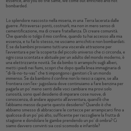
essence, and you do the same, we come out enriched and not
bombarded.
Lo splendore nascosto nella miseria, in una Terra lacerata dalle
guerre. Attraversa i ponti, costruirli, ma non in mero senso di
cementificazione, ma di creare fratellanza. Di creare comunità.
Che quando io tolgo il mio confine, quando tu hai accesso alla mia
essenza, e tu fai lo stesso, ne usciamo arricchiti e non bombardati.
E se da bambini proviamo tutti una viscerale attrazione per
l’avventura e per la scoperta del piccolo universo che ci circonda, e
ogni cosa scontata e abituale per un adulto del mondo moderno, è
una elettrizzante novità. Se da bimbo ti arrampichi sugli alberi,
metti i piedi nei fiumi, scopri che dopo quella linea immaginaria di
“di-là-no-tu-vas” che ti impongono i genitori c’è un mondo
immenso. Se da bambino il confine non lo riesci a capire, se alla
frontiera con l’ex- jugoslavia dove continuiamo a fare benzina per
pagarla un po’ meno senti delle voci cambiare ma provi solo
curiosità, sono quel desiderio di imparare cose nuove, di
conoscenza, di andare appunto all’avventura, quand’è che
l’abbiamo messo da parte questo desiderio? Quando è che
abbiamo smesso di abbracciare le cortecce per arrampicarci fino a
qualcosa di un po’ più alto, sufficente per raccogliere la frutta di
stagione e dondolare le gambe prendendo un po’ di ombra? Ci
siamo davvero convinti sia così scomodo e infantile?