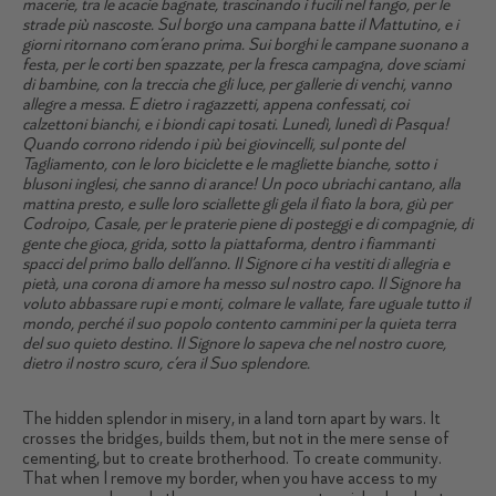
macerie, tra le acacie bagnate, trascinando i fucili nel fango, per le
strade più nascoste. Sul borgo una campana batte il Mattutino, e i
giorni ritornano com’erano prima. Sui borghi le campane suonano a
festa, per le corti ben spazzate, per la fresca campagna, dove sciami
di bambine, con la treccia che gli luce, per gallerie di venchi, vanno
allegre a messa. E dietro i ragazzetti, appena confessati, coi
calzettoni bianchi, e i biondi capi tosati. Lunedì, lunedì di Pasqua!
Quando corrono ridendo i più bei giovincelli, sul ponte del
Tagliamento, con le loro biciclette e le magliette bianche, sotto i
blusoni inglesi, che sanno di arance! Un poco ubriachi cantano, alla
mattina presto, e sulle loro sciallette gli gela il fiato la bora, giù per
Codroipo, Casale, per le praterie piene di posteggi e di compagnie, di
gente che gioca, grida, sotto la piattaforma, dentro i fiammanti
spacci del primo ballo dell’anno. Il Signore ci ha vestiti di allegria e
pietà, una corona di amore ha messo sul nostro capo. Il Signore ha
voluto abbassare rupi e monti, colmare le vallate, fare uguale tutto il
mondo, perché il suo popolo contento cammini per la quieta terra
del suo quieto destino. Il Signore lo sapeva che nel nostro cuore,
dietro il nostro scuro, c’era il Suo splendore.
The hidden splendor in misery, in a land torn apart by wars. It
crosses the bridges, builds them, but not in the mere sense of
cementing, but to create brotherhood. To create community.
That when I remove my border, when you have access to my