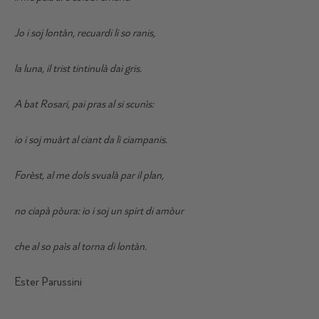
Jo i soj lontàn, recuardi li so ranis,
la luna, il trist tintinulà dai gris.
A bat Rosari, pai pras al si scunìs:
io i soj muàrt al ciant da li ciampanis.
Forèst, al me dols svualà par il plan,
no ciapà pòura: io i soj un spirt di amòur
che al so paìs al torna di lontàn.
Ester Parussini