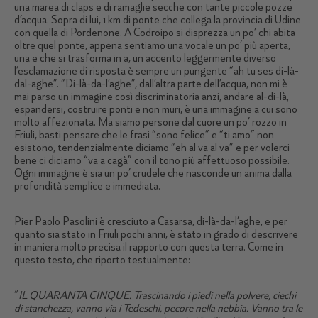
una marea di claps e di ramaglie secche con tante piccole pozze
d’acqua. Sopra di lui, 1 km di ponte che collega la provincia di Udine
con quella di Pordenone. A Codroipo si disprezza un po’ chi abita
oltre quel ponte, appena sentiamo una vocale un po’ più aperta,
una e che si trasforma in a, un accento leggermente diverso
l’esclamazione di risposta è sempre un pungente “ah tu ses di-là-
dal-aghe”. “Di-là-da-l’aghe”, dall’altra parte dell’acqua, non mi è
mai parso un immagine così discriminatoria anzi, andare al-di-là,
espandersi, costruire ponti e non muri, è una immagine a cui sono
molto affezionata. Ma siamo persone dal cuore un po’ rozzo in
Friuli, basti pensare che le frasi “sono felice” e “ti amo” non
esistono, tendenzialmente diciamo “eh al va al va” e per volerci
bene ci diciamo “va a cagà” con il tono più affettuoso possibile.
Ogni immagine è sia un po’ crudele che nasconde un anima dalla
profondità semplice e immediata.
Pier Paolo Pasolini è cresciuto a Casarsa, di-là-da-l’aghe, e per
quanto sia stato in Friuli pochi anni, è stato in grado di descrivere
in maniera molto precisa il rapporto con questa terra. Come in
questo testo, che riporto testualmente:
“
IL QUARANTA CINQUE. Trascinando i piedi nella polvere, ciechi
di stanchezza, vanno via i Tedeschi, pecore nella nebbia. Vanno tra le